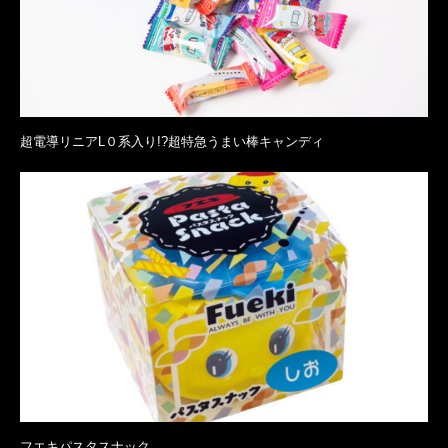
超電導リニアL０系入り!?超特急うまい棒キャンディ
フエキパスタスナック