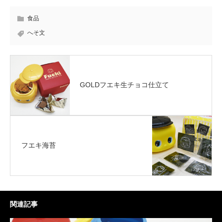
食品
へそ文
GOLDフエキ生チョコ仕立て
フエキ海苔
関連記事