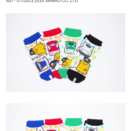
S/D・G ©2013,2018 SANRIO CO.,LTD.