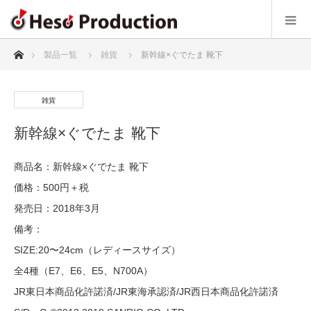
ホーム
製品一覧
雑貨
新幹線×ぐでたま 靴下
雑貨
新幹線×ぐでたま 靴下
商品名：新幹線×ぐでたま 靴下
価格：500円＋税
発売日：2018年3月
備考：
SIZE:20〜24cm（レディースサイズ）
全4種（E7、E6、E5、N700A）
JR東日本商品化許諾済/JR東海承認済/JR西日本商品化許諾済