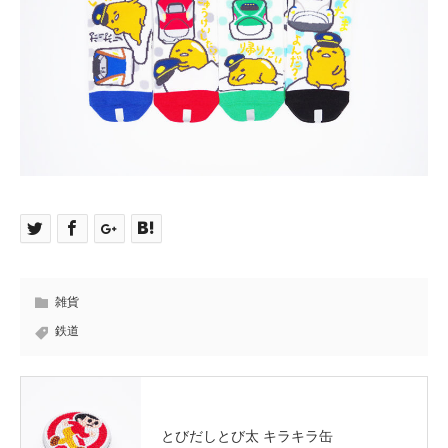
雑貨
鉄道
とびだしとび太 キラキラ缶