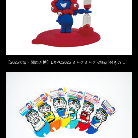
【2025大阪・関西万博】EXPO2025 ミャクミャク 砂時計付きカ…