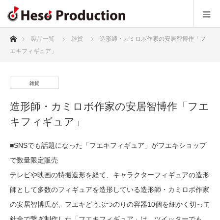
ホーム
製品一覧
雑貨
造形師・カミロボ作家の安居智博作「フ
エキフィギュア」
雑貨
造形師・カミロボ作家の安居智博作「フエ
キフィギュア」
■SNSでも話題になった「フエキフィギュア」がフエキショップ
で数量限定販売
テレビや映画の特撮造形を経て、キャラクターフィギュアの造形
師として多数のフィギュアを造形している造形師・カミロボ作家
の安居智博氏が、フエキどうぶつのりの容器10個を細かく切って
針金で繋ぎ制作した「フエキフィギュア」は、ツイッターでも