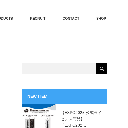
ODUCTS
RECRUIT
CONTACT
SHOP
NEW ITEM
【EXPO2025 公式ライ
センス商品】
「EXPO202…