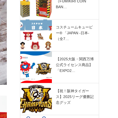
（FUMIKIRI COIN
BAN…
コスチュームキューピ
ー®︎ 「JAPAN -日本-
（全7…
【2025大阪・関西万博
公式ライセンス商品】
「EXPO2…
【祝！阪神タイガー
ス】2025リーグ優勝記
念グッズ