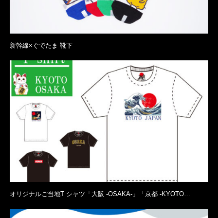
新幹線×ぐでたま 靴下
オリジナルご当地T シャツ「大阪 -OSAKA-」「京都 -KYOTO…