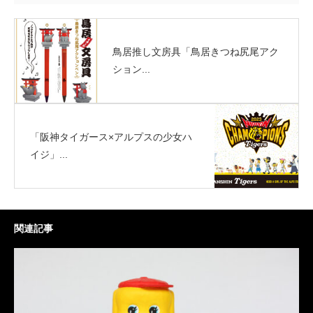
鳥居推し文房具「鳥居きつね尻尾アク
ション...
「阪神タイガース×アルプスの少女ハ
イジ」...
関連記事