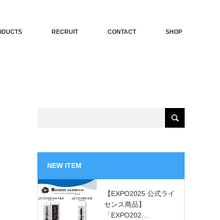
ODUCTS
RECRUIT
CONTACT
SHOP
NEW ITEM
【EXPO2025 公式ライ
センス商品】
「EXPO202…