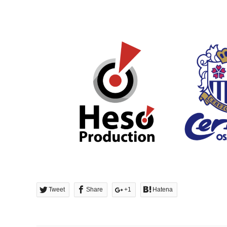
Tweet
Share
+1
Hatena