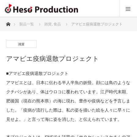
ホーム
製品一覧
雑貨
,
食品
アマビエ疫病退散プロジェクト
雑貨
アマビエ疫病退散プロジェクト
■アマビエ疫病退散プロジェクト
アマビエとは、日本に伝わる半人半魚の妖怪。顔には鳥のような
クチバシがあり、体はウロコに覆われています。江戸時代末期、
肥後国（現在の熊本県）の海に現れ、豊作や疫病などを予言しま
した。「疫病が流行した際は、私の姿を描いた絵を人々に早々に
見せよ。」と言って海に姿を消した、と伝えられています。