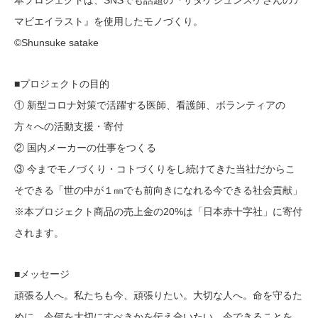
本プロジェクトは、SNSでも話題の『サタケシュンスケさんのア
マビエイラスト』を使用したモノづくり。
©︎Shunsuke satake
■プロジェクトの目的
① 新型コロナ対策で活躍する医師、看護師、ボランティアの
方々への活動支援・寄付
② 国内メーカーの仕事をつくる
③ 今までモノづくり・コトづくりをし続けてきた当社だからこ
そできる「世の中が１㎜でも前向きになれる今できる社会貢献」
※本プロジェクト商品の売上金の20%は「日本赤十字社」に寄付
されます。
■メッセージ
頑張る人へ。私たちも今、頑張りたい。大切な人へ。命を守るた
めに、今何を大切にすべきかを伝え合いたい。今できることを、