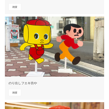
雑貨
のり出しフエキ坊や
雑貨