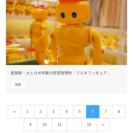
造形師・カミロボ作家の安居智博作「フエキフィギュア」
雑貨
«
1
2
3
4
5
6
7
8
9
10
11
…
15
»