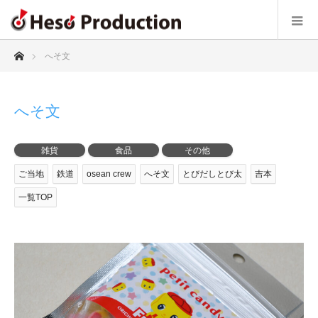
ホーム
へそ文
へそ文
雑貨
食品
その他
ご当地
鉄道
osean crew
へそ文
とびだしとび太
吉本
一覧TOP