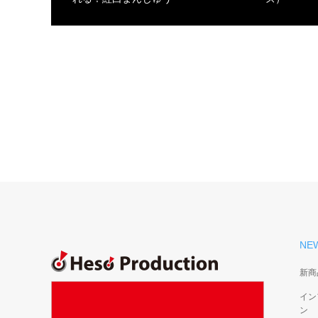
NE
新商
イン
ン