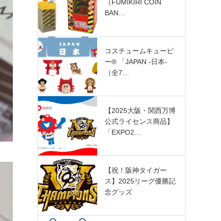
（FUMIKIRI COIN
BAN…
コスチュームキューピ
ー®︎ 「JAPAN -日本-
（全7…
【2025大阪・関西万博
公式ライセンス商品】
「EXPO2…
【祝！阪神タイガー
ス】2025リーグ優勝記
念グッズ