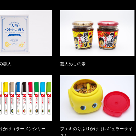
の恋人
芸人めしの素
りかけ（ラーメンシリー
フエキのりふりかけ（レギュラーサイ
ズ）