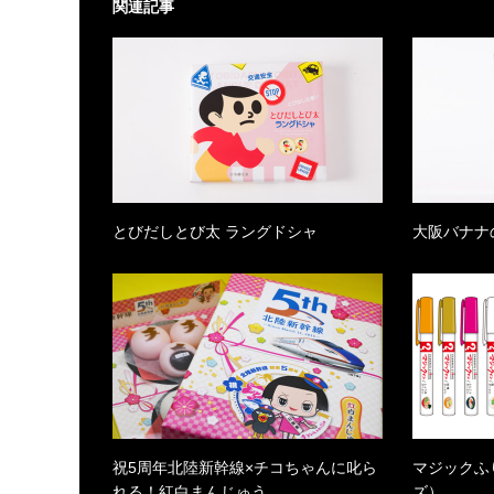
関連記事
とびだしとび太 ラングドシャ
大阪バナナ
祝5周年北陸新幹線×チコちゃんに叱ら
マジックふ
れる！紅白まんじゅう
ズ）