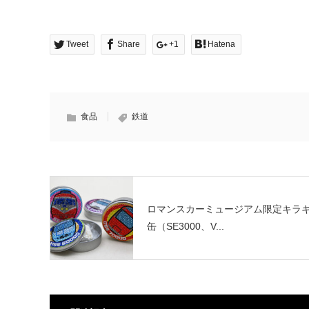
Tweet
Share
+1
Hatena
食品
鉄道
ロマンスカーミュージアム限定キラ
缶（SE3000、V...