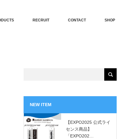
ODUCTS
RECRUIT
CONTACT
SHOP
NEW ITEM
【EXPO2025 公式ライ
センス商品】
「EXPO202…