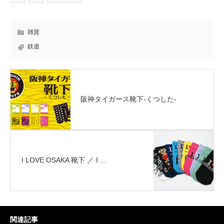
雑貨
鉄道
阪神タイガース靴下-くつした-
I LOVE OSAKA 靴下 ／ I ...
関連記事