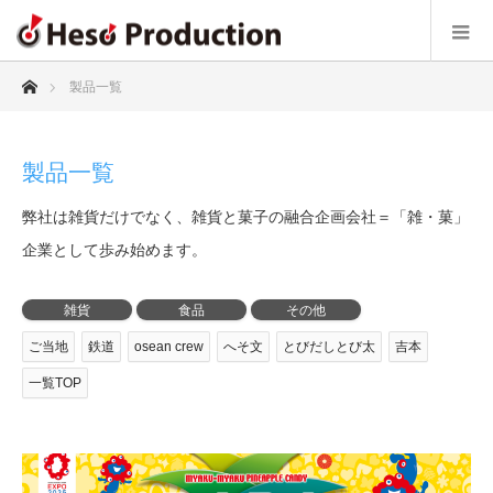
ホーム
製品一覧
製品一覧
弊社は雑貨だけでなく、雑貨と菓子の融合企画会社＝「雑・菓」
企業として歩み始めます。
雑貨
食品
その他
ご当地
鉄道
osean crew
へそ文
とびだしとび太
吉本
一覧TOP