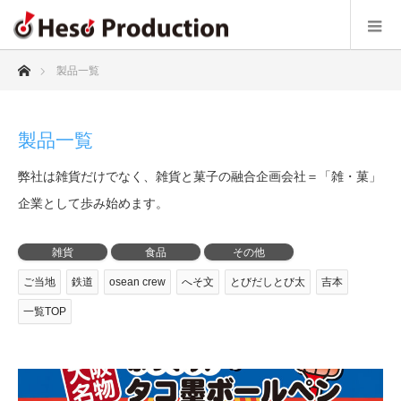
ホーム
製品一覧
製品一覧
弊社は雑貨だけでなく、雑貨と菓子の融合企画会社＝「雑・菓」
企業として歩み始めます。
雑貨
食品
その他
ご当地
鉄道
osean crew
へそ文
とびだしとび太
吉本
一覧TOP