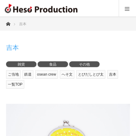
ホーム
吉本
吉本
雑貨
食品
その他
ご当地
鉄道
osean crew
へそ文
とびだしとび太
吉本
一覧TOP