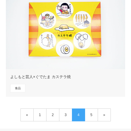
よしもと芸人×ぐでたま カステラ焼
食品
«
1
2
3
4
5
»