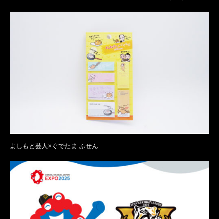
よしもと芸人×ぐでたま ふせん