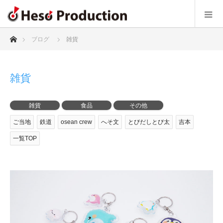
ホーム
ブログ
雑貨
雑貨
雑貨
食品
その他
ご当地
鉄道
osean crew
へそ文
とびだしとび太
吉本
一覧TOP