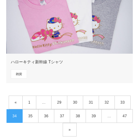
ハローキティ新幹線 Tシャツ
雑貨
«
1
…
29
30
31
32
33
34
35
36
37
38
39
…
47
»