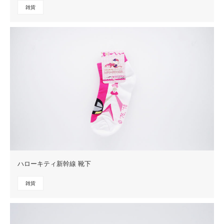
雑貨
ハローキティ新幹線 靴下
雑貨